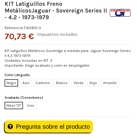
KIT Latiguillos Freno
MetálicosJaguar - Sovereign Series II
- 4.2 - 1973-1979
Referencia
TJA0810-3
70,73 €
Impuestos incluidos
KIT Latiguillos Metálicos Goodridge a medida para: Jaguar Sovereign Series
II 4,2 1973-1979
Unidades Incluidas en KIT: 3
Importante: Elegir acabado y color en desplegable
Color Latiguillo
Negro
Azul
Carbono
Blanco
Verde
Rojo
Amarillo
Acabado (Conectores)
Nikel "Z1"
Inox
Pregunta sobre el producto