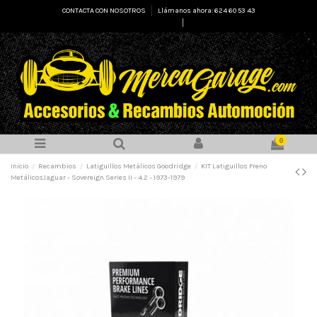
CONTACTA CON NOSOTROS
Llámanos ahora: 624 60 53 43
Select Language
▼
0
Inicio
Recambios
Latiguillos Metálicos Goodridge
KIT Latiguillos Freno
MetálicosJaguar - Sovereign Series II - 4.2 - 1973-1979