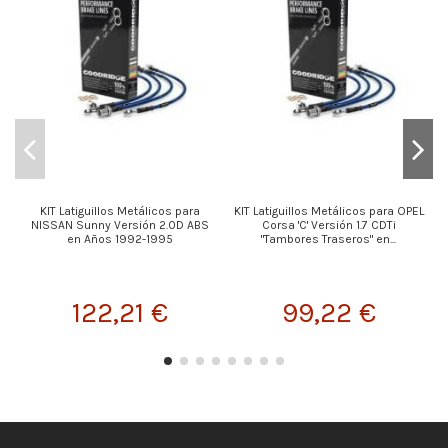
KIT Latiguillos Metálicos para
KIT Latiguillos Metálicos para OPEL
NISSAN Sunny Versión 2.0D ABS
Corsa 'C' Versión 1.7 CDTi
en Años 1992-1995
"Tambores Traseros" en...
122,21 €
99,22 €