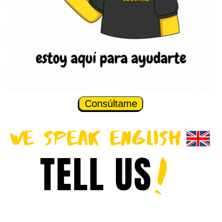
Consúltame