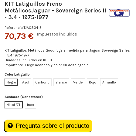
KIT Latiguillos Freno
MetálicosJaguar - Sovereign Series II
- 3.4 - 1975-1977
Referencia
TJA0804-3
70,73 €
Impuestos incluidos
KIT Latiguillos Metálicos Goodridge a medida para: Jaguar Sovereign Series
II 3,4 1975-1977
Unidades Incluidas en KIT: 3
Importante: Elegir acabado y color en desplegable
Color Latiguillo
Negro
Azul
Carbono
Blanco
Verde
Rojo
Amarillo
Acabado (Conectores)
Nikel "Z1"
Inox
Pregunta sobre el producto