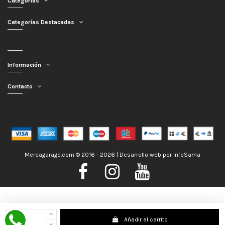
Categorías
Categorías Destacadas
Información
Contacto
Mercagarage.com © 2016 - 2026 | Desarrollo web por
InfoSama
Nos encontramos de Vacaciones, no obstante los pedidos hechos se
Añadir al carrito
despacharán con normalidad; usted puede hacer su pedido y le será enviado en