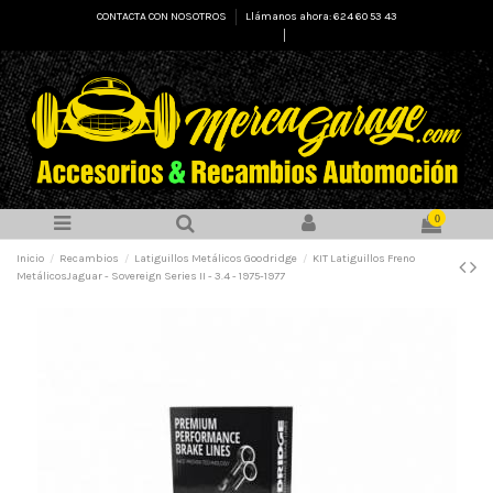
CONTACTA CON NOSOTROS
Llámanos ahora: 624 60 53 43
Select Language
▼
0
Inicio
Recambios
Latiguillos Metálicos Goodridge
KIT Latiguillos Freno
MetálicosJaguar - Sovereign Series II - 3.4 - 1975-1977