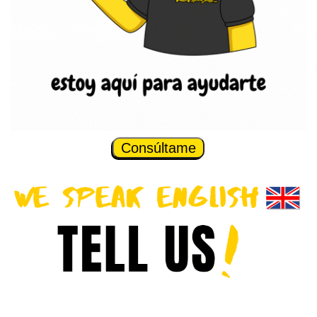
Consúltame