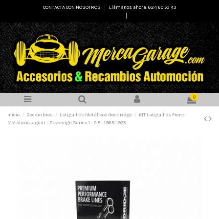
CONTACTA CON NOSOTROS
Llámanos ahora: 624 60 53 43
Select Language
▼
0
Inicio
Recambios
Latiguillos Metálicos Goodridge
KIT Latiguillos Freno
MetálicosJaguar - Sovereign Series 1 - 2.8 - 1969-1973