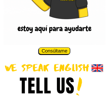
Consúltame