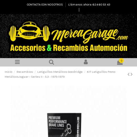
CONTACTA CON NOSOTROS
Llámanos ahora: 624 60 53 43
Select Language
▼
0
Inicio
Recambios
Latiguillos Metálicos Goodridge
KIT Latiguillos Freno
MetálicosJaguar - Series II - 5.3 - 1975-1979