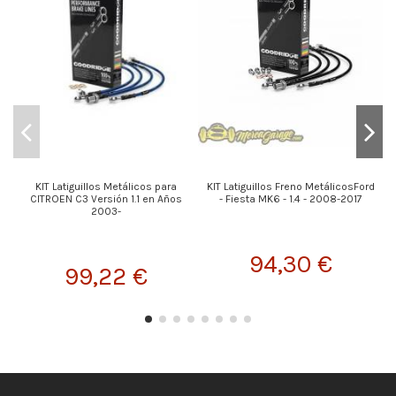
KIT Latiguillos Metálicos para
KIT Latiguillos Freno MetálicosFord
K
CITROEN C3 Versión 1.1 en Años
- Fiesta MK6 - 1.4 - 2008-2017
2003-
94,30 €
99,22 €