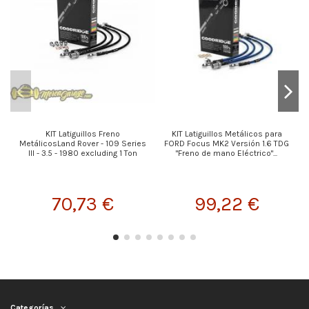
KIT Latiguillos Freno
KIT Latiguillos Metálicos para
K
MetálicosLand Rover - 109 Series
FORD Focus MK2 Versión 1.6 TDG
III - 3.5 - 1980 excluding 1 Ton
"Freno de mano Eléctrico"...
70,73 €
99,22 €
Categorías