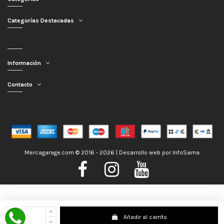
Categorías Destacadas
Información
Contacto
Mercagarage.com © 2016 - 2026 | Desarrollo web por
InfoSama
Nos encontramos de Vacaciones, no obstante los pedidos hechos se
Añadir al carrito
despacharán con normalidad; usted puede hacer su pedido y le será enviado en