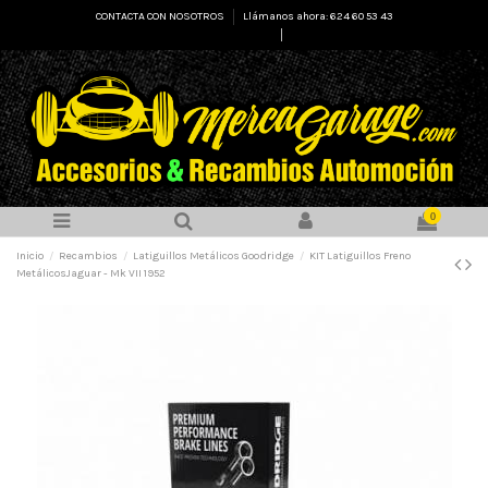
CONTACTA CON NOSOTROS
Llámanos ahora: 624 60 53 43
Select Language
▼
0
Inicio
Recambios
Latiguillos Metálicos Goodridge
KIT Latiguillos Freno
MetálicosJaguar - Mk VII 1952