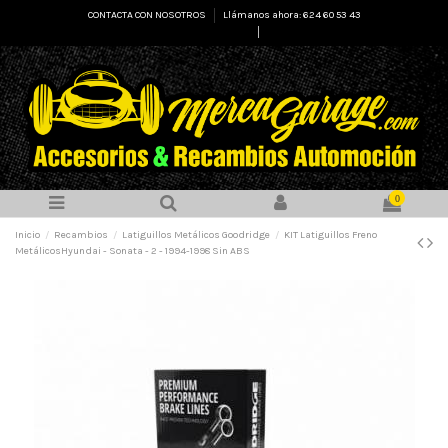
CONTACTA CON NOSOTROS
Llámanos ahora: 624 60 53 43
Select Language
▼
0
Inicio
Recambios
Latiguillos Metálicos Goodridge
KIT Latiguillos Freno
MetálicosHyundai - Sonata - 2 - 1994-1998 Sin ABS