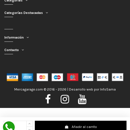
Categorías
Categorías Destacadas
Información
Contacto
Mercagarage.com © 2016 - 2026 | Desarrollo web por
InfoSama
Nos encontramos de Vacaciones, no obstante los pedidos hechos se
Añadir al carrito
despacharán con normalidad; usted puede hacer su pedido y le será enviado en