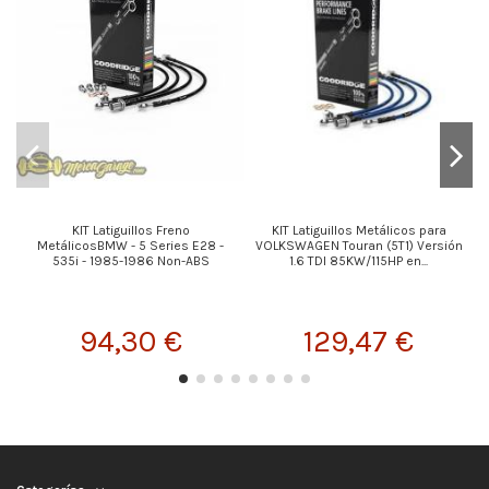
KIT Latiguillos Freno
KIT Latiguillos Metálicos para
K
MetálicosBMW - 5 Series E28 -
VOLKSWAGEN Touran (5T1) Versión
535i - 1985-1986 Non-ABS
1.6 TDI 85KW/115HP en...
94,30 €
129,47 €