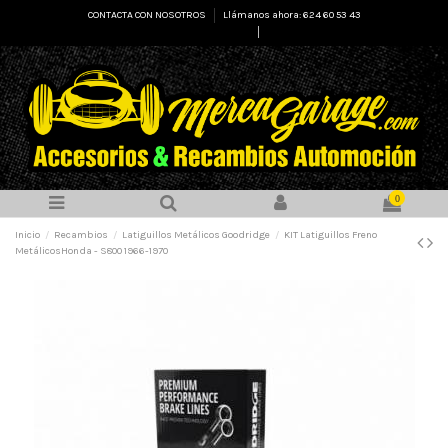
CONTACTA CON NOSOTROS
Llámanos ahora: 624 60 53 43
Select Language
▼
0
Inicio
Recambios
Latiguillos Metálicos Goodridge
KIT Latiguillos Freno
MetálicosHonda - S800 1966-1970