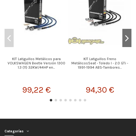
KIT Latiguillos Metálicos para
KIT Latiguillos Freno
VOLKSWAGEN Beetle Versión 1300
MetálicosSeat - Toledo I - 2.0 GTi -
F
1.3 (11) 32KW/44HP en...
1991-1994 ABS-Tambores...
99,22 €
94,30 €
Categorías