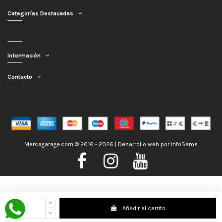
Categorías Destacadas
Información
Contacto
Mercagarage.com © 2016 - 2026 | Desarrollo web por
InfoSama
Nos encontramos de Vacaciones, no obstante los pedidos hechos se
Añadir al carrito
despacharán con normalidad; usted puede hacer su pedido y le será enviado en
la mayor brevedad posible. Saludos.