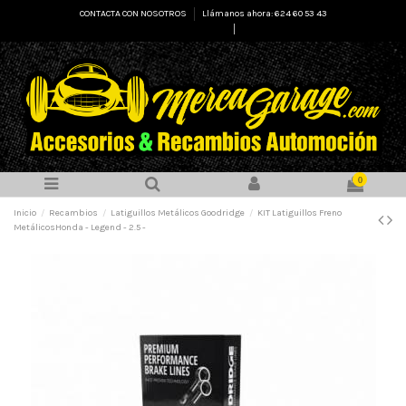
CONTACTA CON NOSOTROS
Llámanos ahora: 624 60 53 43
Select Language
▼
0
Inicio
Recambios
Latiguillos Metálicos Goodridge
KIT Latiguillos Freno
MetálicosHonda - Legend - 2.5 -