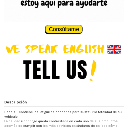
Consúltame
Descripción
Cada KIT contiene los latiguillos necearios para sustituir la totalidad de su
vehículo.
La calidad Goodridge queda contrastada en cada uno de sus productos,
además de cumplir con los más estrictos estándares de calidad cómo