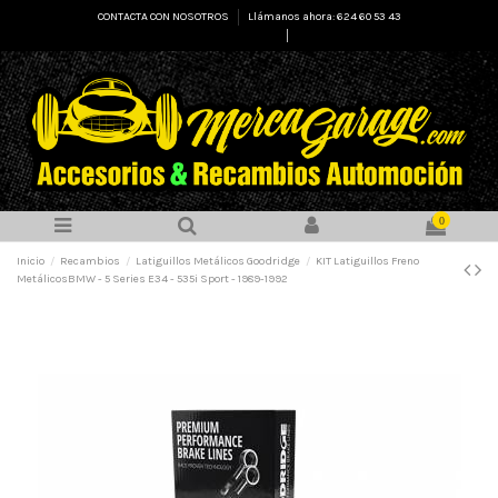
CONTACTA CON NOSOTROS
Llámanos ahora: 624 60 53 43
Select Language
▼
0
Inicio
Recambios
Latiguillos Metálicos Goodridge
KIT Latiguillos Freno
MetálicosBMW - 5 Series E34 - 535i Sport - 1989-1992