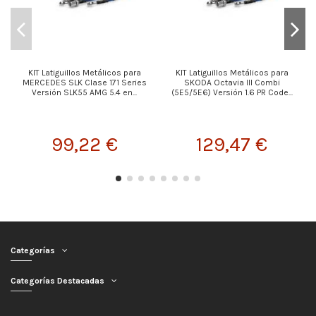
KIT Latiguillos Metálicos para
KIT Latiguillos Metálicos para
MERCEDES SLK Clase 171 Series
SKODA Octavia III Combi
Versión SLK55 AMG 5.4 en...
(5E5/5E6) Versión 1.6 PR Code...
99,22 €
129,47 €
Categorías
Categorías Destacadas