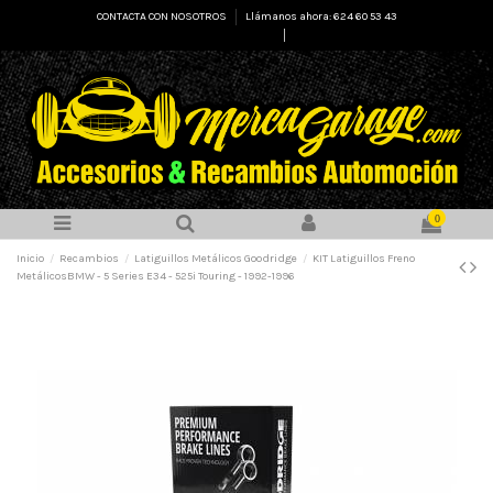
CONTACTA CON NOSOTROS
Llámanos ahora: 624 60 53 43
Select Language
▼
0
Inicio
Recambios
Latiguillos Metálicos Goodridge
KIT Latiguillos Freno
MetálicosBMW - 5 Series E34 - 525i Touring - 1992-1996