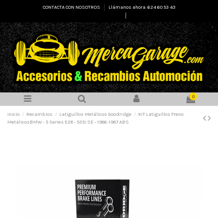
CONTACTA CON NOSOTROS
Llámanos ahora: 624 60 53 43
Select Language
▼
0
Inicio
Recambios
Latiguillos Metálicos Goodridge
KIT Latiguillos Freno
MetálicosBMW - 5 Series E28 - 535i SE - 1986-1987 ABS