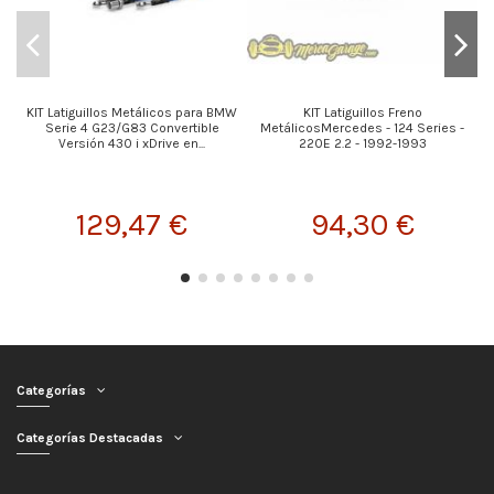
KIT Latiguillos Metálicos para BMW
KIT Latiguillos Freno
K
Serie 4 G23/G83 Convertible
MetálicosMercedes - 124 Series -
Versión 430 i xDrive en...
220E 2.2 - 1992-1993
129,47 €
94,30 €
Categorías
Categorías Destacadas