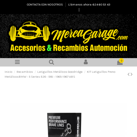
CONTACTA CON NOSOTROS
Llámanos ahora: 624 60 53 43
Select Language
▼
0
Inicio
Recambios
Latiguillos Metálicos Goodridge
KIT Latiguillos Freno
MetálicosBMW - 5 Series E28 - 518i - 1985-1987 ABS