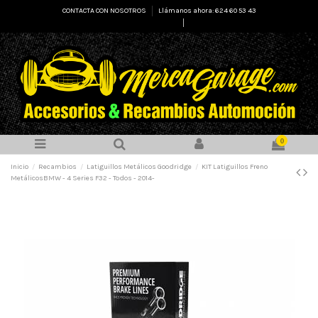
CONTACTA CON NOSOTROS
Llámanos ahora: 624 60 53 43
Select Language
▼
0
Inicio
Recambios
Latiguillos Metálicos Goodridge
KIT Latiguillos Freno
MetálicosBMW - 4 Series F32 - Todos - 2014-