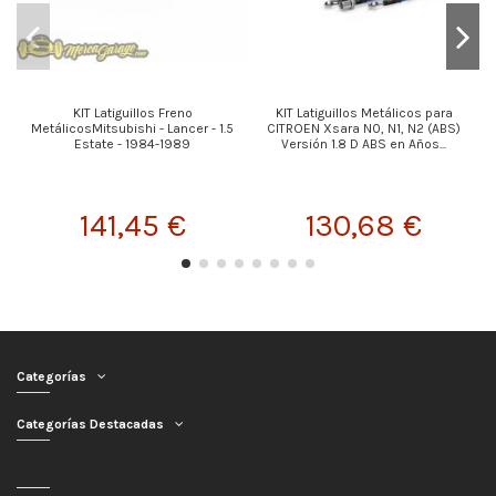
KIT Latiguillos Freno
KIT Latiguillos Metálicos para
K
MetálicosMitsubishi - Lancer - 1.5
CITROEN Xsara N0, N1, N2 (ABS)
Estate - 1984-1989
Versión 1.8 D ABS en Años...
141,45 €
130,68 €
Categorías
Categorías Destacadas