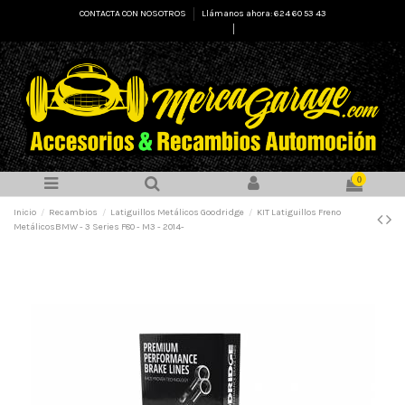
CONTACTA CON NOSOTROS
Llámanos ahora: 624 60 53 43
Select Language
▼
0
Inicio
Recambios
Latiguillos Metálicos Goodridge
KIT Latiguillos Freno
MetálicosBMW - 3 Series F80 - M3 - 2014-