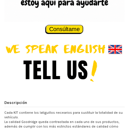
Consúltame
Descripción
Cada KIT contiene los latiguillos necearios para sustituir la totalidad de su
vehículo.
La calidad Goodridge queda contrastada en cada uno de sus productos,
además de cumplir con los más estrictos estándares de calidad cómo