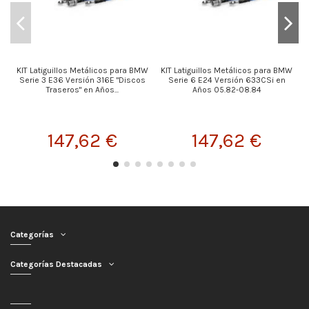
KIT Latiguillos Metálicos para BMW
KIT Latiguillos Metálicos para BMW
K
Serie 3 E36 Versión 316E "Discos
Serie 6 E24 Versión 633CSi en
Traseros" en Años...
Años 05.82-08.84
147,62 €
147,62 €
Categorías
Categorías Destacadas