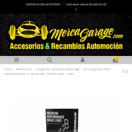
CONTACTA CON NOSOTROS
Llámanos ahora: 624 60 53 43
Select Language
▼
0
Inicio
Recambios
Latiguillos Metálicos Goodridge
KIT Latiguillos Freno
MetálicosBMW - 3 Series E93 - 335i M Sport - 2007-