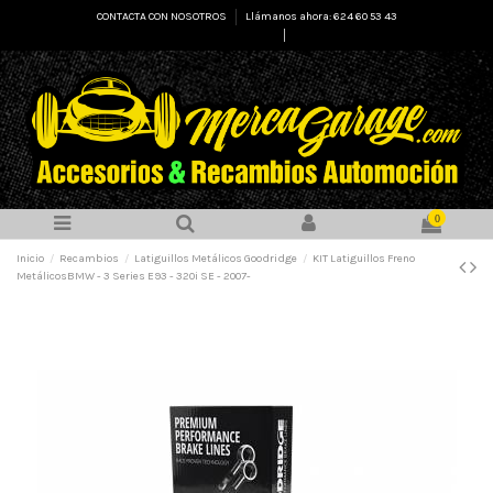
CONTACTA CON NOSOTROS
Llámanos ahora: 624 60 53 43
Select Language
▼
0
Inicio
Recambios
Latiguillos Metálicos Goodridge
KIT Latiguillos Freno
MetálicosBMW - 3 Series E93 - 320i SE - 2007-