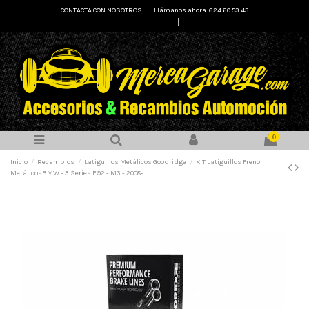
CONTACTA CON NOSOTROS
Llámanos ahora: 624 60 53 43
Select Language
▼
0
Inicio
Recambios
Latiguillos Metálicos Goodridge
KIT Latiguillos Freno
MetálicosBMW - 3 Series E92 - M3 - 2008-