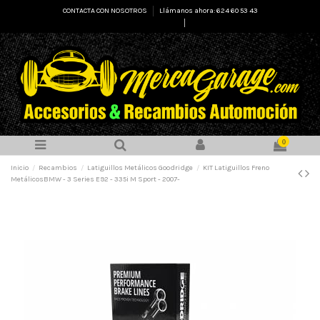
CONTACTA CON NOSOTROS
Llámanos ahora: 624 60 53 43
Select Language
▼
0
Inicio
Recambios
Latiguillos Metálicos Goodridge
KIT Latiguillos Freno
MetálicosBMW - 3 Series E92 - 335i M Sport - 2007-