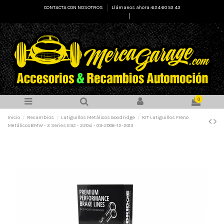
CONTACTA CON NOSOTROS
Llámanos ahora: 624 60 53 43
Select Language
▼
0
Inicio
Recambios
Latiguillos Metálicos Goodridge
KIT Latiguillos Freno
MetálicosBMW - 3 Series E92 - 330xi - 09-2006-12-2013