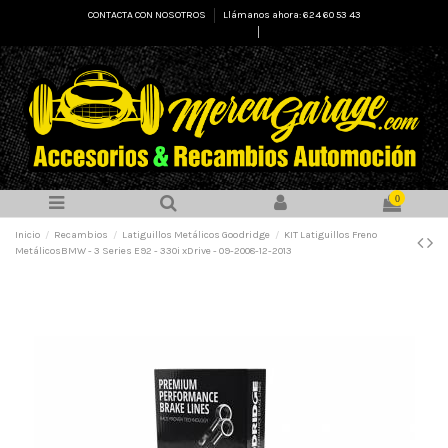
CONTACTA CON NOSOTROS
Llámanos ahora: 624 60 53 43
Select Language
▼
0
Inicio
Recambios
Latiguillos Metálicos Goodridge
KIT Latiguillos Freno
MetálicosBMW - 3 Series E92 - 330i xDrive - 09-2008-12-2013