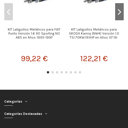
KIT Latiguillos Metálicos para FIAT
KIT Latiguillos Metálicos para
K
Punto Versión 1.6 90 Sporting NO
SKODA Kamiq (NW4) Versión 1.0
ABS en Años 1995-1997
TSI 70KW/95HP en Años 07.19-
99,22 €
122,21 €
Categorías
Categorías Destacadas