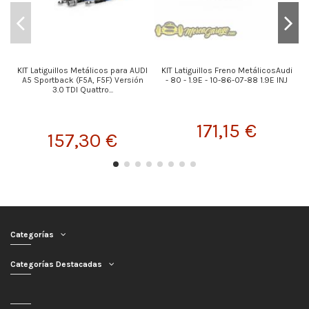
KIT Latiguillos Metálicos para AUDI
KIT Latiguillos Freno MetálicosAudi
K
A5 Sportback (F5A, F5F) Versión
- 80 - 1.9E - 10-86-07-88 1.9E INJ
3.0 TDI Quattro...
171,15 €
157,30 €
Categorías
Categorías Destacadas