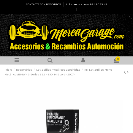
CONTACTA CON NOSOTROS
Llámanos ahora: 624 60 53 43
Select Language
▼
0
Inicio
Recambios
Latiguillos Metálicos Goodridge
KIT Latiguillos Freno
MetálicosBMW - 3 Series E92 - 330i M Sport - 2007-