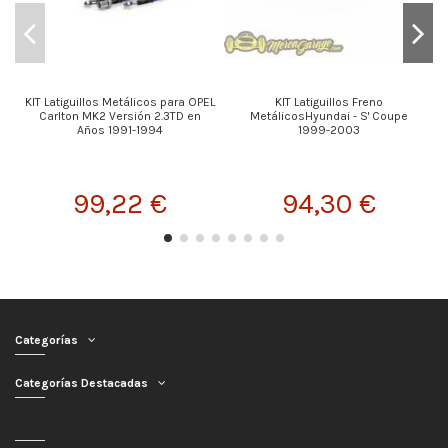
KIT Latiguillos Metálicos para OPEL
KIT Latiguillos Freno
Carlton MK2 Versión 2.3TD en
MetálicosHyundai - S' Coupe
H
Años 1991-1994
1999-2003
99,22 €
94,30 €
Categorías
Categorías Destacadas