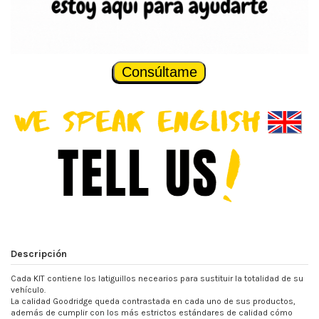
Consúltame
Descripción
Cada KIT contiene los latiguillos necearios para sustituir la totalidad de su
vehículo.
La calidad Goodridge queda contrastada en cada uno de sus productos,
además de cumplir con los más estrictos estándares de calidad cómo