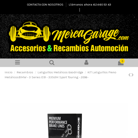
CONTACTA CON NOSOTROS
Llámanos ahora: 624 60 53 43
Select Language
▼
0
Inicio
Recambios
Latiguillos Metálicos Goodridge
KIT Latiguillos Freno
MetálicosBMW - 3 Series E91 - 335dM Sport Touring - 2006-