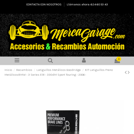
CONTACTA CON NOSOTROS
Llámanos ahora: 624 60 53 43
0
Inicio
Recambios
Latiguillos Metálicos Goodridge
KIT Latiguillos Freno
MetálicosBMW - 3 Series E91 - 330dM Sport Touring - 2006-