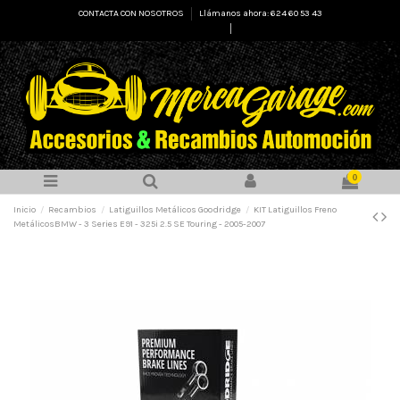
CONTACTA CON NOSOTROS
Llámanos ahora: 624 60 53 43
Select Language
▼
0
Inicio
Recambios
Latiguillos Metálicos Goodridge
KIT Latiguillos Freno
MetálicosBMW - 3 Series E91 - 325i 2.5 SE Touring - 2005-2007