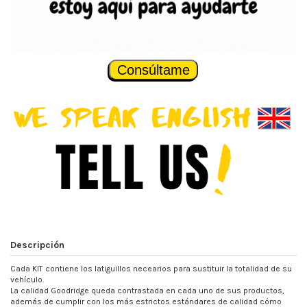
Consúltame
Descripción
Cada KIT contiene los latiguillos necearios para sustituir la totalidad de su
vehículo.
La calidad Goodridge queda contrastada en cada uno de sus productos,
además de cumplir con los más estrictos estándares de calidad cómo