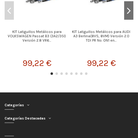
KIT Latiguillos Metálicos para
KIT Latiguillos Metálicos para AUDI
K
VOLKSWAGEN Passat B3 (3A2/35I)
A3 Berlina(8VS, 8VM) Versión 2.0
Versión 2.8 VR6...
TDI PR No. 0N1 en...
99,22 €
99,22 €
Categorías
Categorías Destacadas