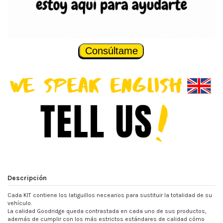
Consúltame
Descripción
Cada KIT contiene los latiguillos necearios para sustituir la totalidad de su
vehículo.
La calidad Goodridge queda contrastada en cada uno de sus productos,
además de cumplir con los más estrictos estándares de calidad cómo