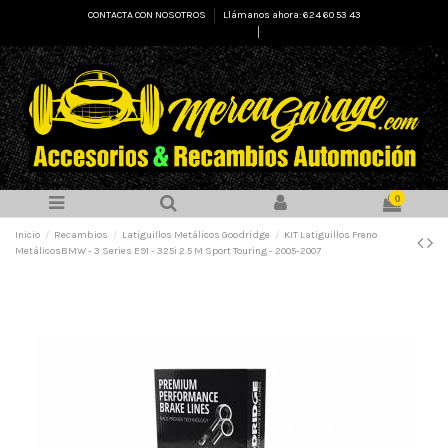
CONTACTA CON NOSOTROS
Llámanos ahora: 624 60 53 43
Select Language
▼
0
Inicio
Recambios
Latiguillos Metálicos Goodridge
KIT Latiguillos Freno
MetálicosBMW - 3 Series E91 - 325i 2.5 M Sport Touring - 2005-2007