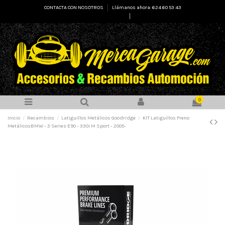
CONTACTA CON NOSOTROS
Llámanos ahora: 624 60 53 43
Select Language
▼
0
Inicio
Recambios
Latiguillos Metálicos Goodridge
KIT Latiguillos Freno
MetálicosBMW - 3 Series E90 - 330i M Sport - 2005-