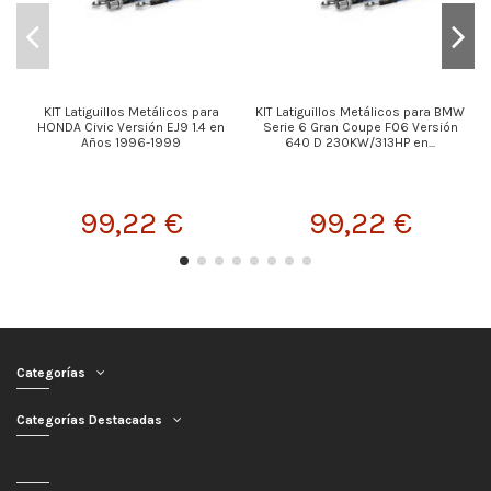
KIT Latiguillos Metálicos para
KIT Latiguillos Metálicos para BMW
K
HONDA Civic Versión EJ9 1.4 en
Serie 6 Gran Coupe F06 Versión
Años 1996-1999
640 D 230KW/313HP en...
99,22 €
99,22 €
Categorías
Categorías Destacadas