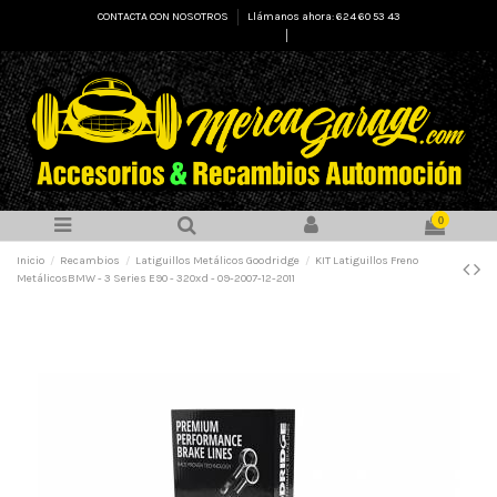
CONTACTA CON NOSOTROS
Llámanos ahora: 624 60 53 43
Select Language
▼
0
Inicio
Recambios
Latiguillos Metálicos Goodridge
KIT Latiguillos Freno
MetálicosBMW - 3 Series E90 - 320xd - 09-2007-12-2011