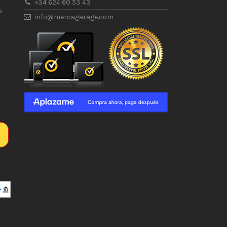
+34 624 60 53 43
s
info@mercagarage.com