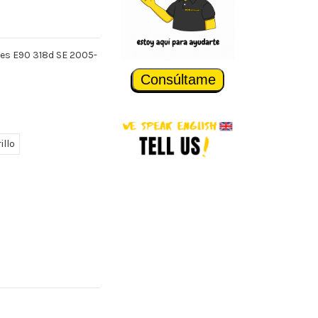
ies E90 318d SE 2005-
Consúltame
illo