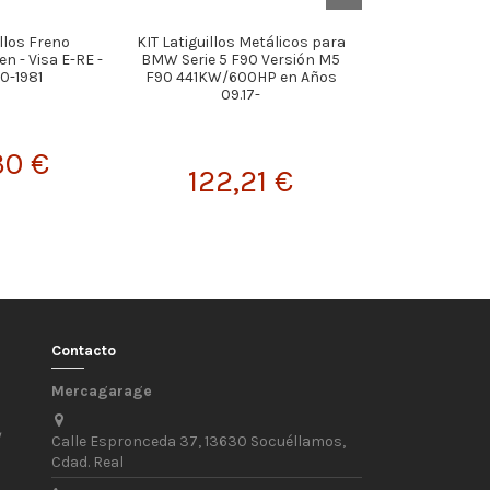
illos Freno
KIT Latiguillos Metálicos para
KIT Latiguillos
n - Visa E-RE -
BMW Serie 5 F90 Versión M5
NISSAN Sunny V
980-1981
F90 441KW/600HP en Años
ABS en Años
09.17-
30 €
99,
122,21 €
Contacto
Mercagarage
/
Calle Espronceda 37, 13630 Socuéllamos,
Cdad. Real