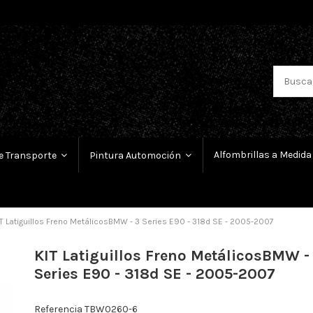
Alfombrillas a Medida
e Transporte
Pintura Automoción
T Latiguillos Freno MetálicosBMW - 3 Series E90 - 318d SE - 2005-2007
KIT Latiguillos Freno MetálicosBMW -
Series E90 - 318d SE - 2005-2007
Referencia
TBW0260-6