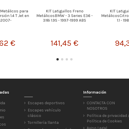
s Metálicos para
KIT Latiguillos Freno
KIT Latigu
rsión 1.4 T Jet en
MetálicosBMW - 3 Series E36 -
MetálicosCitroe
 2007-
318i 1.9S - 1997-1999 ABS
1.1 - 1
,62 €
141,45 €
94,
cadas
Información
ida
Escapes deportivos
CONTACTA CON
NOSOTROS
nio
Escapes vehículo
clásico
Política de privacidad 
res
Política de Cookies
Tornillería llanta
icos
Aviso Legal