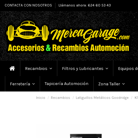
CONTACTA CON NOSOTROS
Llámanos ahora: 624 60 53 43
Recambios
Filtros y Lubricantes
Equipos d
Tapicería Automoción
Ferretería
Zona Taller
Inicio
Recambios
Latiguillos Metálicos Goodridge
KI