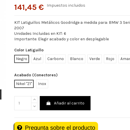
141,45 €
Impuestos incluidos
KIT Latiguillos Metálicos Goodridge a medida para: BMW 3 Ser
2007
Unidades Incluidas en KIT: 6
Importante: Elegir acabado y color en desplegable
Color Latiguillo
Negro
Azul
Carbono
Blanco
Verde
Rojo
Amar
Acabado (Conectores)
Nikel "Z1"
Inox
Añadir al carrito
Pregunta sobre el producto