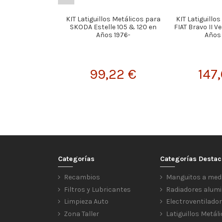
KIT Latiguillos Metálicos para
KIT Latiguillo
SKODA Estelle 105 & 120 en
FIAT Bravo II Ve
Años 1976-
Años
99,22 €
147
Categorías
Categorías Desta
Recambios
Manguitos a med
Filtros y Lubricantes
Radiadores alumi
Limpieza Auto
Electroventilado
Zona Taller
Latiguillos Metál