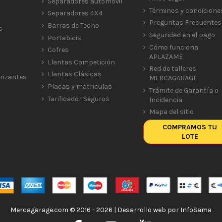
Separadores automóvil
Términos y condicione
Separadores 4X4
Preguntas Frecuentes
Barras de Techo
s
Seguridad en el pago
Portabicis
Cómo funciona
Cofres
APLAZAME
Llantas Competición
Red de talleres
Llantas Clásicas
rizantes
MERCAGARAGE
Placas y matriculas
Trámite de Garantía o
Tarificador Seguros
Incidencia
Mapa del sitio
COMPRAMOS TU
LOTE
Mercagarage.com © 2016 - 2026 | Desarrollo web por
InfoSama