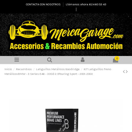
CONTACTA CON NOSOTROS
Llámanos ahora: 624 60 53 43
Select Language
▼
0
Inicio
Recambios
Latiguillos Metálicos Goodridge
KIT Latiguillos Freno
MetálicosBMW - 3 Series E46 - 330d 2.9Touring Sport - 2001-2003