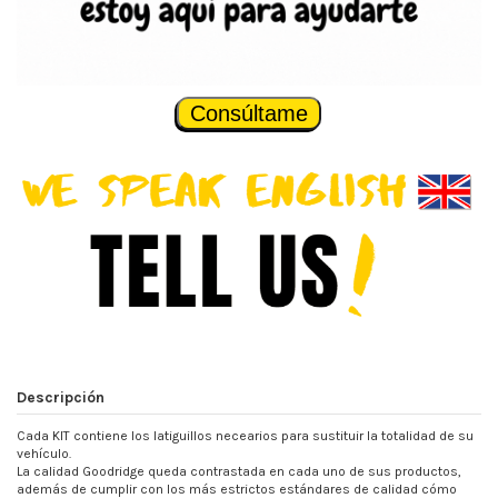
Consúltame
Descripción
Cada KIT contiene los latiguillos necearios para sustituir la totalidad de su
vehículo.
La calidad Goodridge queda contrastada en cada uno de sus productos,
además de cumplir con los más estrictos estándares de calidad cómo