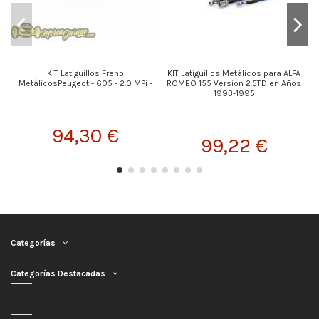
KIT Latiguillos Freno
KIT Latiguillos Metálicos para ALFA
K
MetálicosPeugeot - 605 - 2.0 MPi -
ROMEO 155 Versión 2.5TD en Años
1993-1995
94,30 €
99,22 €
Categorías
Categorías Destacadas