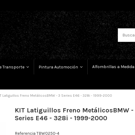
Alfombrillas a Medida
e Transporte
Pintura Automoción
T Latiguillos Freno MetálicosBMW - 3 Series E46 - 328i - 1999-2000
KIT Latiguillos Freno MetálicosBMW -
Series E46 - 328i - 1999-2000
Referencia
TBW0250-4