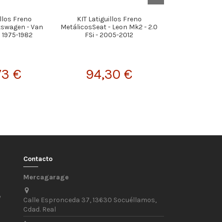
illos Freno
KIT Latiguillos Freno
KIT Latigui
kswagen - Van
MetálicosSeat - Leon Mk2 - 2.0
MetálicosPeuge
 1975-1982
FSi - 2005-2012
1994-1995 AB
Trasero
73 €
94,30 €
94,
Contacto
Mercagarage
/
Calle Espronceda 37, 13630 Socuéllamos,
Cdad. Real