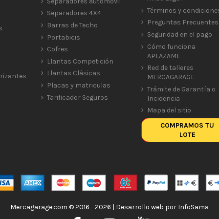
Separadores automóvil
Términos y condicione
Separadores 4X4
Preguntas Frecuentes
Barras de Techo
s
Seguridad en el pago
Portabicis
Cómo funciona
Cofres
APLAZAME
Llantas Competición
Red de talleres
Llantas Clásicas
rizantes
MERCAGARAGE
Placas y matriculas
Trámite de Garantía o
Tarificador Seguros
Incidencia
Mapa del sitio
COMPRAMOS TU
LOTE
Mercagarage.com © 2016 - 2026 | Desarrollo web por
InfoSama