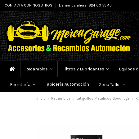
CONTACTA CON NOSOTROS
Llámanos ahora: 624 60 53 43
Recambios
Filtros y Lubricantes
Equipos d
Tapicería Automoción
Ferretería
Zona Taller
Inicio
Recambios
Latiguillos Metálicos Goodridge
KI