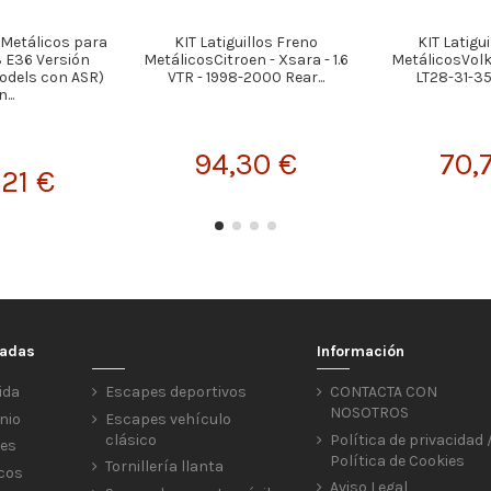
s Metálicos para
KIT Latiguillos Freno
KIT Latigu
 E36 Versión
MetálicosCitroen - Xsara - 1.6
MetálicosVol
odels con ASR)
VTR - 1998-2000 Rear...
LT28-31-35
...
94,30 €
70,
,21 €
cadas
Información
ida
Escapes deportivos
CONTACTA CON
NOSOTROS
nio
Escapes vehículo
clásico
Política de privacidad 
res
Política de Cookies
Tornillería llanta
icos
Aviso Legal