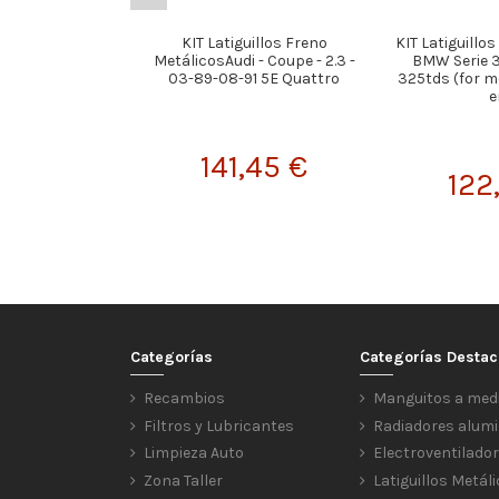
KIT Latiguillos Freno
KIT Latiguillo
MetálicosAudi - Coupe - 2.3 -
BMW Serie 3
03-89-08-91 5E Quattro
325tds (for m
en
141,45 €
122
Categorías
Categorías Desta
Recambios
Manguitos a med
Filtros y Lubricantes
Radiadores alumi
Limpieza Auto
Electroventilado
Zona Taller
Latiguillos Metál