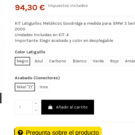
94,30 €
Impuestos incluidos
KIT Latiguillos Metálicos Goodridge a medida para: BMW 3 Seri
2000
Unidades Incluidas en KIT: 4
Importante: Elegir acabado y color en desplegable
Color Latiguillo
Negro
Azul
Carbono
Blanco
Verde
Rojo
Amar
Acabado (Conectores)
Nikel "Z1"
Inox
Añadir al carrito
Pregunta sobre el producto