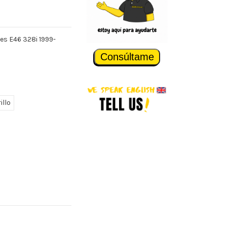
es E46 328i 1999-
Consúltame
illo