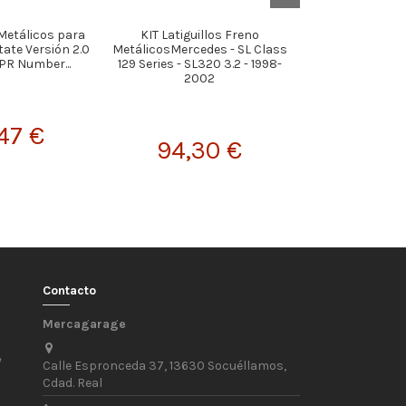
 Metálicos para
KIT Latiguillos Freno
KIT Latiguillos
tate Versión 2.0
MetálicosMercedes - SL Class
AUDI A3 Sportb
PR Number...
129 Series - SL320 3.2 - 1998-
Versión 2.0 TFS
2002
47 €
122,
94,30 €
Contacto
Mercagarage
/
Calle Espronceda 37, 13630 Socuéllamos,
Cdad. Real