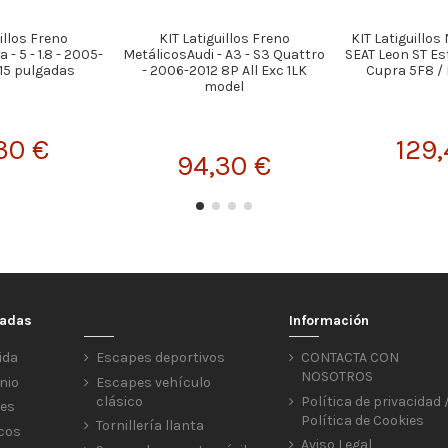
illos Freno
KIT Latiguillos Freno
KIT Latiguillos
- 5 - 1.8 - 2005-
MetálicosAudi - A3 - S3 Quattro
SEAT Leon ST Es
15 pulgadas
- 2006-2012 8P All Exc 1LK
Cupra 5F8 / 
model
30 €
129,
94,30 €
cadas
Información
ida
Escapes deportivos
CONTACTA CON
NOSOTROS
nio
Escapes vehículo
clásico
Política de privacidad 
res
Política de Cookies
Tornillería llanta
icos
Aviso Legal