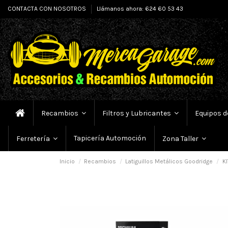
CONTACTA CON NOSOTROS
Llámanos ahora: 624 60 53 43
Recambios
Filtros y Lubricantes
Equipos d
Tapicería Automoción
Ferretería
Zona Taller
Inicio
Recambios
Latiguillos Metálicos Goodridge
KI