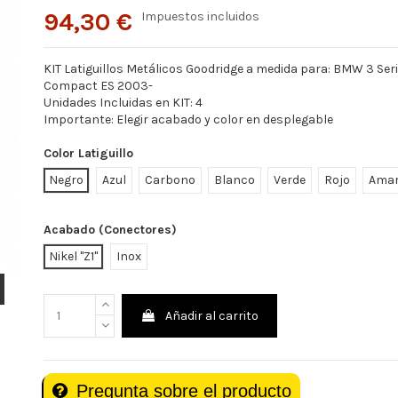
94,30 €
Impuestos incluidos
KIT Latiguillos Metálicos Goodridge a medida para: BMW 3 Ser
Compact ES 2003-
Unidades Incluidas en KIT: 4
Importante: Elegir acabado y color en desplegable
Color Latiguillo
Negro
Azul
Carbono
Blanco
Verde
Rojo
Amar
Acabado (Conectores)
Nikel "Z1"
Inox
Añadir al carrito
Pregunta sobre el producto