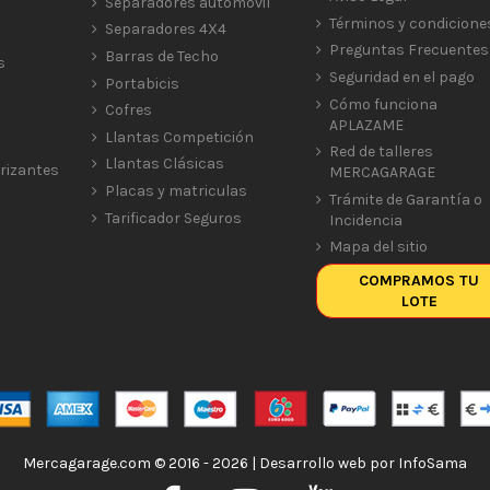
Separadores automóvil
Términos y condicione
Separadores 4X4
Preguntas Frecuentes
Barras de Techo
s
Seguridad en el pago
Portabicis
Cómo funciona
Cofres
APLAZAME
Llantas Competición
Red de talleres
Llantas Clásicas
rizantes
MERCAGARAGE
Placas y matriculas
Trámite de Garantía o
Tarificador Seguros
Incidencia
Mapa del sitio
COMPRAMOS TU
LOTE
Mercagarage.com © 2016 - 2026 | Desarrollo web por
InfoSama