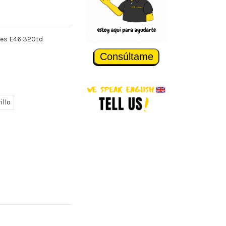
ies E46 320td
Consúltame
illo