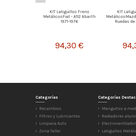
KIT Latiguillos Freno
KIT Latigu
MetálicosFiat - A112 Abarth
MetálicosMazda 
1971-1976
Ruedas de 
94,30 €
94,
Categorías
Categorías Desta
Recambios
Manguitos a med
Filtros y Lubricantes
Radiadores alumi
Limpieza Auto
Electroventilado
Zona Taller
Latiguillos Metál