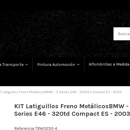
Alfombrillas a Medida
e Transporte
Pintura Automoción
T Latiguillos Freno MetálicosBMW - 3 Series E46 - 320td Compact ES - 2003-
KIT Latiguillos Freno MetálicosBMW -
Series E46 - 320td Compact ES - 2003
Referencia
TBW0250-4