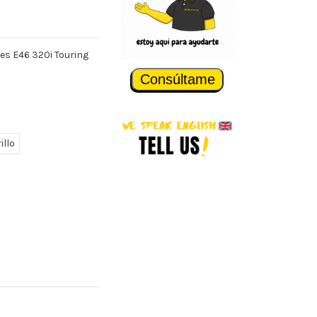
ies E46 320i Touring
Consúltame
illo