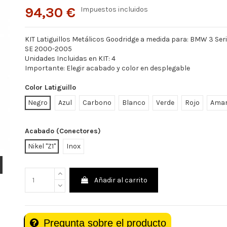
94,30 €
Impuestos incluidos
KIT Latiguillos Metálicos Goodridge a medida para: BMW 3 Ser
SE 2000-2005
Unidades Incluidas en KIT: 4
Importante: Elegir acabado y color en desplegable
Color Latiguillo
Negro
Azul
Carbono
Blanco
Verde
Rojo
Amar
Acabado (Conectores)
Nikel "Z1"
Inox
Añadir al carrito
Pregunta sobre el producto