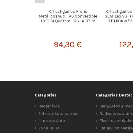
KIT Latiguillos Freno
KIT Latiguillo
MetálicosAudi - A3 Convertible
SEAT Leon ST (
- 1.8 TFSI Quattro - 03-14-07-16...
TDI 110KW/15
94,30 €
122
Categorías
Categorías Desta
Recambios
Manguitos a med
Filtros y Lubricantes
Radiadores alumi
Limpieza Auto
Electroventilado
Zona Taller
Latiguillos Metál