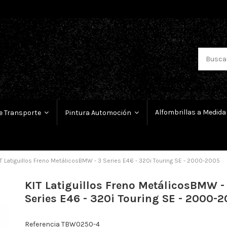
Alfombrillas a Medida
e Transporte
Pintura Automoción
T Latiguillos Freno MetálicosBMW - 3 Series E46 - 320i Touring SE - 2000-2005
KIT Latiguillos Freno MetálicosBMW -
Series E46 - 320i Touring SE - 2000-
Referencia
TBW0250-4