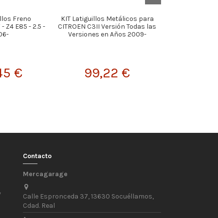
illos Freno
KIT Latiguillos Metálicos para
KIT Latiguillos
 Z4 E85 - 2.5 -
CITROEN C3II Versión Todas las
VOLKSWAGEN
06-
Versiones en Años 2009-
Versión 2.0 TD
45 €
99,22 €
99,
Contacto
Mercagarage
/
Calle Espronceda 37, 13630 Socuéllamos,
Cdad. Real