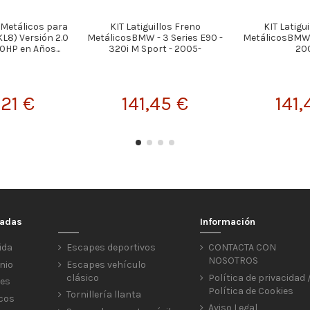
s Metálicos para
KIT Latiguillos Freno
KIT Latigu
KL8) Versión 2.0
MetálicosBMW - 3 Series E90 -
MetálicosBMW -
0HP en Años...
320i M Sport - 2005-
20
,21 €
141,45 €
141,
cadas
Información
ida
Escapes deportivos
CONTACTA CON
NOSOTROS
nio
Escapes vehículo
clásico
Política de privacidad 
res
Política de Cookies
Tornillería llanta
icos
Aviso Legal