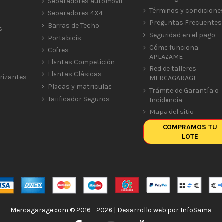
Separadores automóvil
Términos y condicione
Separadores 4X4
Preguntas Frecuentes
Barras de Techo
s
Seguridad en el pago
Portabicis
Cómo funciona
Cofres
APLAZAME
Llantas Competición
Red de talleres
Llantas Clásicas
rizantes
MERCAGARAGE
Placas y matriculas
Trámite de Garantía o
Tarificador Seguros
Incidencia
Mapa del sitio
COMPRAMOS TU
LOTE
Mercagarage.com © 2016 - 2026 | Desarrollo web por
InfoSama