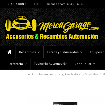
CONTACTA CON NOSOTROS
Llámanos ahora: 624 60 53 43
Recambios
Filtros y Lubricantes
Equipos d
Tapicería Automoción
Ferretería
Zona Taller
Inicio
Recambios
Latiguillos Metálicos Goodridge
KI