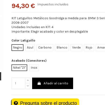
94,30 €
Impuestos incluidos
KIT Latiguillos Metálicos Goodridge a medida para: BMW 3 Ser
2006-2007
Unidades Incluidas en KIT: 4
Importante: Elegir acabado y color en desplegable
Color Latiguillo
Negro
Azul
Carbono
Blanco
Verde
Rojo
Amar
Acabado (Conectores)
Nikel "Z1"
Inox
Añadir al carrito
Pregunta sobre el producto