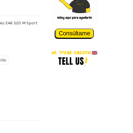
ies E46 320 M Sport
Consúltame
illo