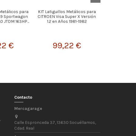
 Metálicos para
KIT Latiguillos Metálicos para
KIT Latigui
59 Sportwagon
CITROEN Visa Super X Versión
MetálicosBMW - 
.0 JTDM 163HP...
1.2 en Años 1981-1982
M6 Coupe LCI - 
S63N
22 €
99,22 €
94,
Contacto
Mercagarage
/
Calle Espronceda 37, 13630 Socuéllamos,
Cdad. Real