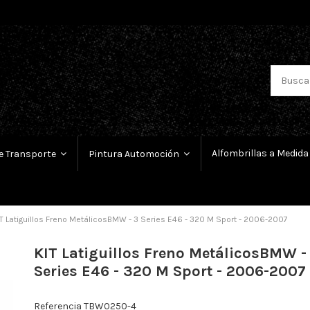
Alfombrillas a Medida
e Transporte
Pintura Automoción
T Latiguillos Freno MetálicosBMW - 3 Series E46 - 320 M Sport - 2006-2007
KIT Latiguillos Freno MetálicosBMW -
Series E46 - 320 M Sport - 2006-2007
Referencia
TBW0250-4