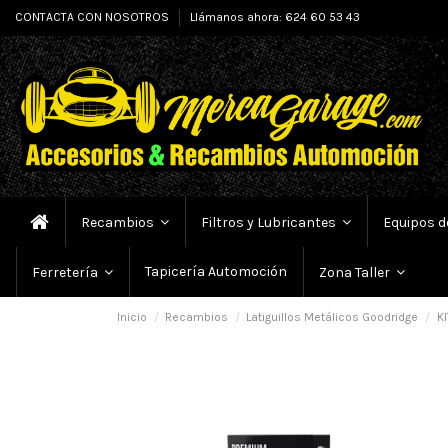
CONTACTA CON NOSOTROS
Llámanos ahora: 624 60 53 43
Recambios
Filtros y Lubricantes
Equipos d
Tapicería Automoción
Ferretería
Zona Taller
Inicio
Recambios
Latiguillos Metálicos Goodridge
KI