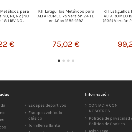
s Metálicos para
KIT Latiguillos Metálicos para
KIT Latiguillos
 N0, N1, N2 (NO
ALFA ROMEO 75 Versión 2.4 TD
ALFA ROMEO 1
1.8 I 16V NO...
en Años 1989-1992
(939) Versión 2
22 €
75,02 €
99,
cadas
Información
ida
Escapes deportivos
CONTACTA CON
NOSOTROS
nio
Escapes vehículo
clásico
Política de privacidad 
res
Política de Cookies
Tornillería llanta
icos
Aviso Legal