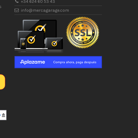
+34 624 60 53 43
s
info@mercagarage.com