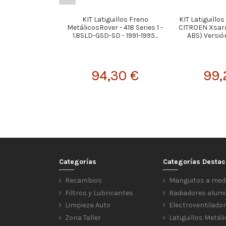
KIT Latiguillos Freno
KIT Latiguillo
MetálicosRover - 418 Series 1 -
CITROEN Xsara
1.8SLD-GSD-SD - 1991-1995...
ABS) Versión 
94,30 €
99,
Categorías
Categorías Desta
Recambios
Manguitos a med
Filtros y Lubricantes
Radiadores alumi
Limpieza Auto
Electroventilado
Zona Taller
Latiguillos Metál