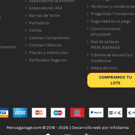
Separadores automóvil
Términos y condicione
Separadores 4X4
Preguntas Frecuentes
Barras de Techo
s
Seguridad en el pago
Portabicis
Cómo funciona
Cofres
APLAZAME
Llantas Competición
Red de talleres
Llantas Clásicas
rizantes
MERCAGARAGE
Placas y matriculas
Trámite de Garantía o
Tarificador Seguros
Incidencia
Mapa del sitio
COMPRAMOS TU
LOTE
Mercagarage.com © 2016 - 2026 | Desarrollo web por
InfoSama