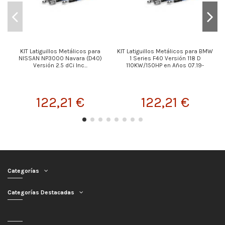
KIT Latiguillos Metálicos para
KIT Latiguillos Metálicos para BMW
NISSAN NP3000 Navara (D40)
1 Series F40 Versión 118 D
Versión 2.5 dCi Inc...
110KW/150HP en Años 07.19-
122,21 €
122,21 €
Categorías
Categorías Destacadas