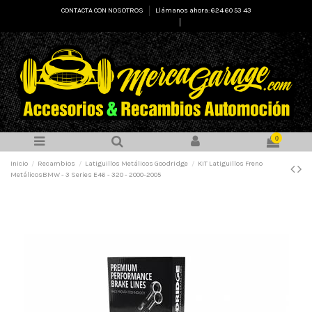
CONTACTA CON NOSOTROS
Llámanos ahora: 624 60 53 43
Select Language
▼
0
Inicio
Recambios
Latiguillos Metálicos Goodridge
KIT Latiguillos Freno
MetálicosBMW - 3 Series E46 - 320 - 2000-2005