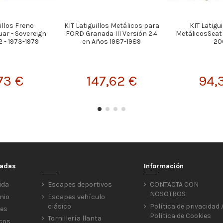
illos Freno
KIT Latiguillos Metálicos para
KIT Latigu
ar - Sovereign
FORD Granada III Versión 2.4
MetálicosSeat - 
.2 - 1973-1979
en Años 1987-1989
20
73 €
147,62 €
94,
cadas
Información
ida
Escapes deportivos
CONTACTA CON
NOSOTROS
nio
Escapes vehículo
clásico
Política de privacidad 
res
Política de Cookies
Tornillería llanta
icos