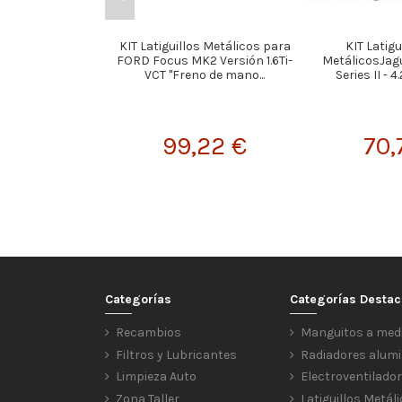
KIT Latiguillos Metálicos para
KIT Latigu
FORD Focus MK2 Versión 1.6Ti-
MetálicosJagu
VCT "Freno de mano...
Series II - 4
99,22 €
70,
Categorías
Categorías Desta
Recambios
Manguitos a med
Filtros y Lubricantes
Radiadores alumi
Limpieza Auto
Electroventilado
Zona Taller
Latiguillos Metál