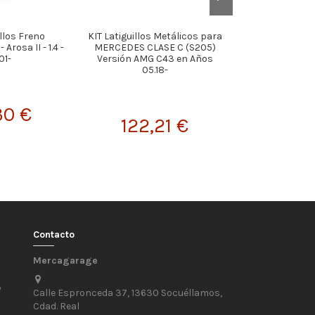
illos Freno
KIT Latiguillos Metálicos para
KIT Latiguillos
Arosa II - 1.4 -
MERCEDES CLASE C (S205)
MERCEDES Cl
01-
Versión AMG C43 en Años
Versión A200 
05.18-
Años 1
30 €
122,21 €
179,
Contacto
Mercagarage
/
Calle Espronceda 37, 13630 Socuéllamos,
Cdad. Real