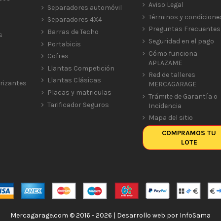
Aviso Legal
Separadores automóvil
Términos y condicione
Separadores 4X4
Preguntas Frecuentes
Barras de Techo
s
Seguridad en el pago
Portabicis
Cómo funciona
Cofres
APLAZAME
Llantas Competición
Red de talleres
Llantas Clásicas
rizantes
MERCAGARAGE
Placas y matriculas
Trámite de Garantía o
Tarificador Seguros
Incidencia
Mapa del sitio
COMPRAMOS TU
LOTE
Mercagarage.com © 2016 - 2026 | Desarrollo web por
InfoSama