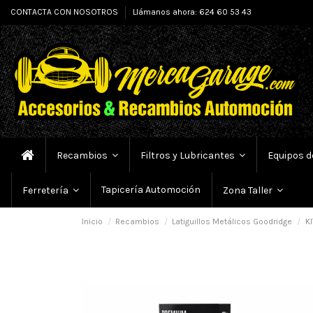
CONTACTA CON NOSOTROS
Llámanos ahora: 624 60 53 43
Recambios
Filtros y Lubricantes
Equipos d
Tapicería Automoción
Ferretería
Zona Taller
Inicio
Recambios
Latiguillos Metálicos Goodridge
KI