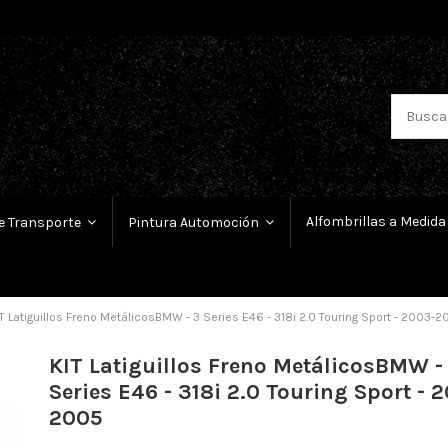
Alfombrillas a Medida
e Transporte
Pintura Automoción
T Latiguillos Freno MetálicosBMW - 3 Series E46 - 318i 2.0 Touring Sport - 2003-2
KIT Latiguillos Freno MetálicosBMW -
Series E46 - 318i 2.0 Touring Sport - 
2005