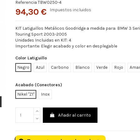
Referencia
TBW0250-4
94,30 €
Impuestos incluidos
KIT Latiguillos Metálicos Goodridge a medida para: BMW 3 Seri
Touring Sport 2003-2005
Unidades Incluidas en KIT: 4
Importante: Elegir acabado y color en desplegable
Color Latiguillo
Negro
Azul
Carbono
Blanco
Verde
Rojo
Amar
Acabado (Conectores)
Nikel "Z1"
Inox
Añadir al carrito