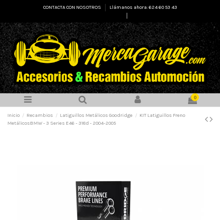
CONTACTA CON NOSOTROS
Llámanos ahora: 624 60 53 43
Select Language
▼
0
Inicio
Recambios
Latiguillos Metálicos Goodridge
KIT Latiguillos Freno
MetálicosBMW - 3 Series E46 - 318d - 2004-2005