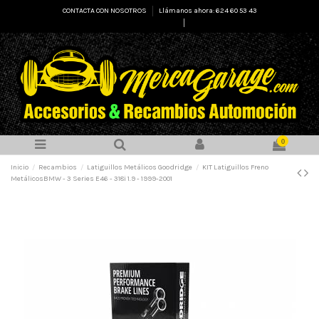
CONTACTA CON NOSOTROS
Llámanos ahora: 624 60 53 43
Select Language
▼
0
Inicio
Recambios
Latiguillos Metálicos Goodridge
KIT Latiguillos Freno
MetálicosBMW - 3 Series E46 - 318i 1.9 - 1999-2001