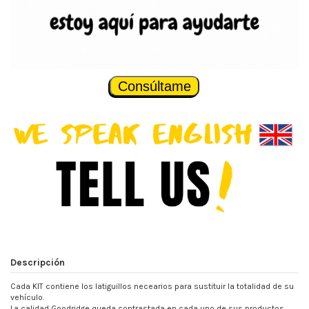
Consúltame
Descripción
Cada KIT contiene los latiguillos necearios para sustituir la totalidad de su
vehículo.
La calidad Goodridge queda contrastada en cada uno de sus productos,