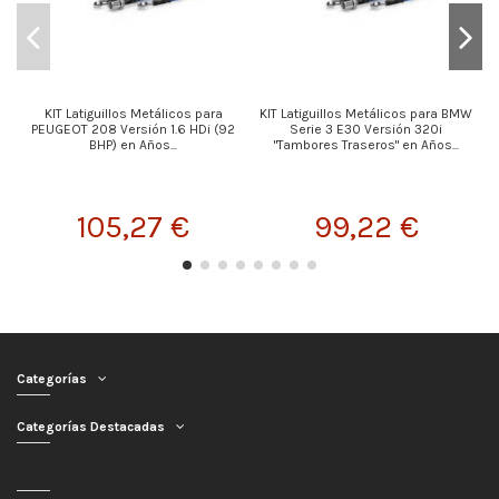
KIT Latiguillos Metálicos para
KIT Latiguillos Metálicos para BMW
K
PEUGEOT 208 Versión 1.6 HDi (92
Serie 3 E30 Versión 320i
BHP) en Años...
"Tambores Traseros" en Años...
105,27 €
99,22 €
Categorías
Categorías Destacadas