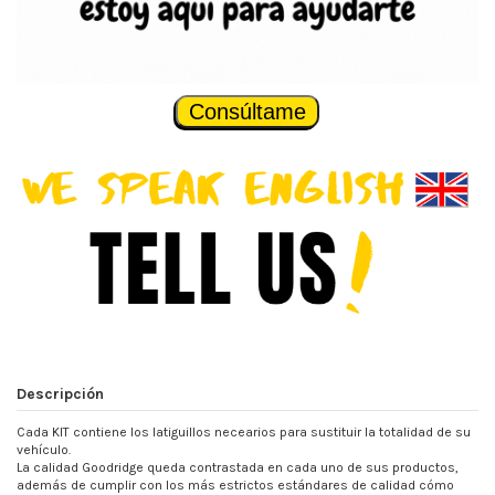
Consúltame
Descripción
Cada KIT contiene los latiguillos necearios para sustituir la totalidad de su
vehículo.
La calidad Goodridge queda contrastada en cada uno de sus productos,
además de cumplir con los más estrictos estándares de calidad cómo