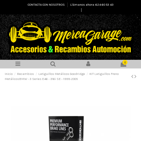
CONTACTA CON NOSOTROS
Llámanos ahora: 624 60 53 43
Select Language
▼
0
Inicio
Recambios
Latiguillos Metálicos Goodridge
KIT Latiguillos Freno
MetálicosBMW - 3 Series E46 - 316i SE - 1999-2005