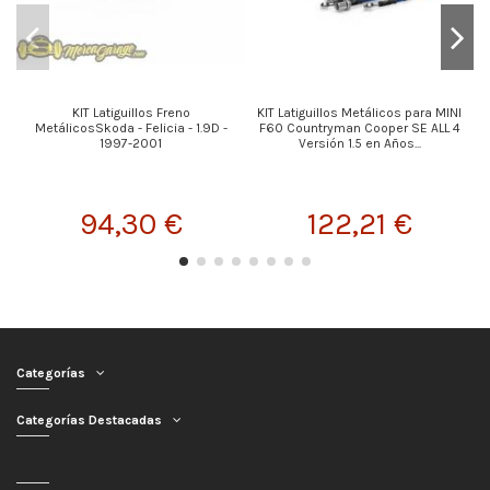
KIT Latiguillos Freno
KIT Latiguillos Metálicos para MINI
K
MetálicosSkoda - Felicia - 1.9D -
F60 Countryman Cooper SE ALL 4
1997-2001
Versión 1.5 en Años...
94,30 €
122,21 €
Categorías
Categorías Destacadas