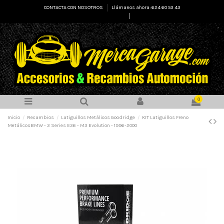
CONTACTA CON NOSOTROS
Llámanos ahora: 624 60 53 43
Select Language
▼
0
Inicio
Recambios
Latiguillos Metálicos Goodridge
KIT Latiguillos Freno
MetálicosBMW - 3 Series E36 - M3 Evolution - 1996-2000