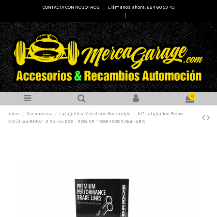
CONTACTA CON NOSOTROS
Llámanos ahora: 624 60 53 43
Select Language
▼
0
Inicio
Recambios
Latiguillos Metálicos Goodridge
KIT Latiguillos Freno
MetálicosBMW - 3 Series E36 - 328i SE - 1995-1998 S Non-ABS