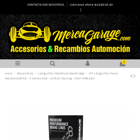
CONTACTA CON NOSOTROS
Llámanos ahora: 624 60 53 43
Select Language
▼
0
Inicio
Recambios
Latiguillos Metálicos Goodridge
KIT Latiguillos Freno
MetálicosBMW - 3 Series E36 - 325tds Touring - 1997-1998 ABS