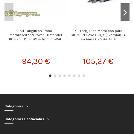
KIT Latiguillos Freno
KIT Latiguillos Metálicos para
MetálicosLand Rover - Defender
CITROEN Saxo (S0, S1) Versión 1.6
110 - 2.5 TD5 - 1999- from chWAI...
en Años 02.99-04.04
94,30 €
105,27 €
Categorías
Categorías Destacadas