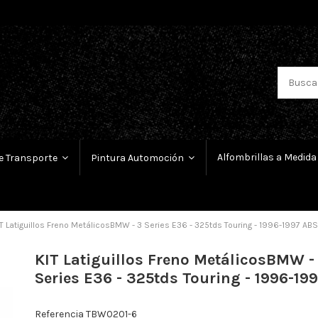
Alfombrillas a Medida
e Transporte
Pintura Automoción
T Latiguillos Freno MetálicosBMW - 3 Series E36 - 325tds Touring - 1996-1997 ABS
KIT Latiguillos Freno MetálicosBMW -
Series E36 - 325tds Touring - 1996-19
Referencia
TBW0201-6