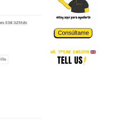
ies E36 325tds
Consúltame
illo