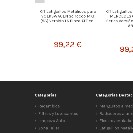
KIT Latiguillos Metálicos para
KIT Latiguillo
VOLKSWAGEN Scirocco MK1
MERCEDES C
(53) Versión 1.6 Pinza ATE en...
Series Versió
Año
99,22 €
99,
Categorías
Categorías Desta
Recambios
Manguitos a med
Filtros y Lubricantes
Radiadores alumi
Limpieza Auto
Electroventilado
Zona Taller
Latiguillos Metál