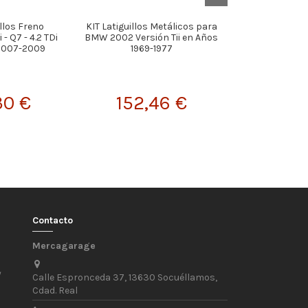
illos Freno
KIT Latiguillos Metálicos para
KIT Latiguillos
- Q7 - 4.2 TDi
BMW 2002 Versión Tii en Años
VOLKSWAGEN
 2007-2009
1969-1977
Versión 1.8 GT
30 €
152,46 €
147,
Contacto
Mercagarage
/
Calle Espronceda 37, 13630 Socuéllamos,
Cdad. Real