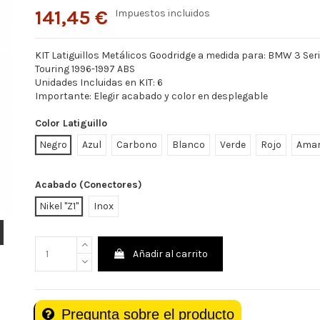
141,45 €
Impuestos incluidos
KIT Latiguillos Metálicos Goodridge a medida para: BMW 3 Ser
Touring 1996-1997 ABS
Unidades Incluidas en KIT: 6
Importante: Elegir acabado y color en desplegable
Color Latiguillo
Negro
Azul
Carbono
Blanco
Verde
Rojo
Amar
Acabado (Conectores)
Nikel "Z1"
Inox
Añadir al carrito
Pregunta sobre el producto