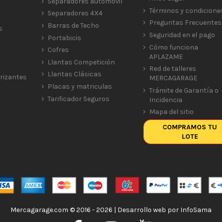
Separadores automóvil
Términos y condicione
Separadores 4X4
Preguntas Frecuentes
Barras de Techo
s
Seguridad en el pago
Portabicis
Cómo funciona
Cofres
APLAZAME
Llantas Competición
Red de talleres
Llantas Clásicas
rizantes
MERCAGARAGE
Placas y matriculas
Trámite de Garantía o
Tarificador Seguros
Incidencia
Mapa del sitio
COMPRAMOS TU
LOTE
Mercagarage.com © 2016 - 2026 | Desarrollo web por
InfoSama