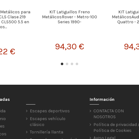
s Metálicos para
KIT Latiguillos Freno
KIT Latigu
LS Clase 219
MetálicosRover - Metro-100
MetálicosAudi 
n CLS500 5.5 en
Series 1990-
Quattro -
s...
94,30 €
94,
22 €
cadas
Información
ida
Escapes deportivos
CONTACTA CON
NOSOTROS
nio
Escapes vehículo
clásico
Política de privacidad 
res
Política de Cookies
Tornillería llanta
icos
Aviso Legal