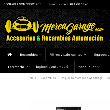
CONTACTA CON NOSOTROS
Llámanos ahora: 624 60 53 43
Recambios
Filtros y Lubricantes
Equipos d
Tapicería Automoción
Ferretería
Zona Taller
Inicio
Recambios
Latiguillos Metálicos Goodridge
KI