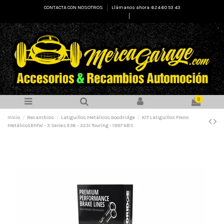
CONTACTA CON NOSOTROS
Llámanos ahora: 624 60 53 43
Select Language
▼
0
Inicio
Recambios
Latiguillos Metálicos Goodridge
KIT Latiguillos Freno
MetálicosBMW - 3 Series E36 - 323i Touring - 1997 ABS