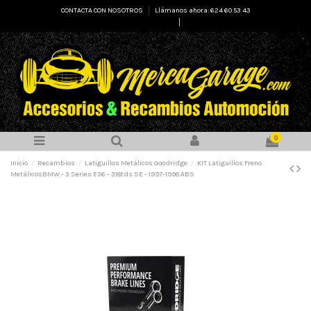
CONTACTA CON NOSOTROS
Llámanos ahora: 624 60 53 43
Select Language
▼
0
Inicio
Recambios
Latiguillos Metálicos Goodridge
KIT Latiguillos Freno
MetálicosBMW - 3 Series E36 - 318tds SE - 1997-1998 ABS