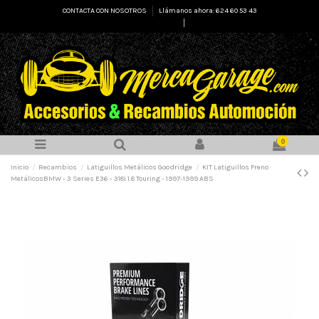
CONTACTA CON NOSOTROS
Llámanos ahora: 624 60 53 43
Select Language
▼
0
Inicio
Recambios
Latiguillos Metálicos Goodridge
KIT Latiguillos Freno
MetálicosBMW - 3 Series E36 - 318i 1.8 Touring - 1997-1999 ABS