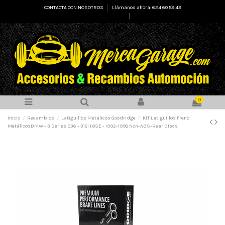
CONTACTA CON NOSOTROS
Llámanos ahora: 624 60 53 43
Select Language
▼
0
Inicio
Recambios
Latiguillos Metálicos Goodridge
KIT Latiguillos Freno
MetálicosBMW - 3 Series E36 - 318i 1.8SE - 1992-1998 Non-ABS-Rear Discs