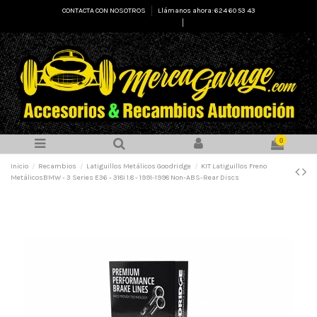
CONTACTA CON NOSOTROS
Llámanos ahora: 624 60 53 43
Select Language
▼
0
Inicio
Recambios
Latiguillos Metálicos Goodridge
KIT Latiguillos Freno
MetálicosBMW - 3 Series E36 - 318i 1.8 - 1991-1998 Non-ABS-Rear Discs