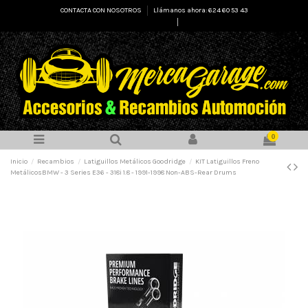
CONTACTA CON NOSOTROS
Llámanos ahora: 624 60 53 43
Select Language
▼
0
Inicio
Recambios
Latiguillos Metálicos Goodridge
KIT Latiguillos Freno
MetálicosBMW - 3 Series E36 - 318i 1.8 - 1991-1998 Non-ABS-Rear Drums