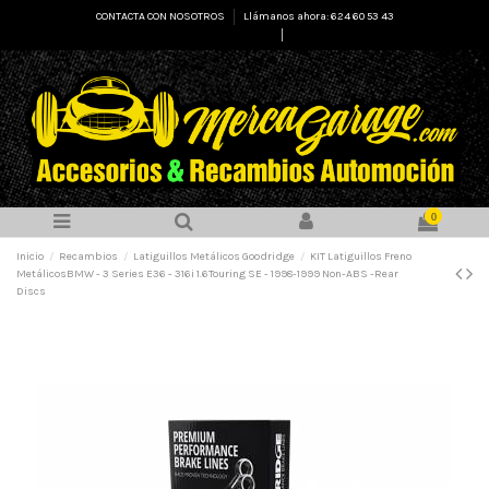
CONTACTA CON NOSOTROS
Llámanos ahora: 624 60 53 43
Select Language
▼
0
Inicio
Recambios
Latiguillos Metálicos Goodridge
KIT Latiguillos Freno
MetálicosBMW - 3 Series E36 - 316i 1.6Touring SE - 1998-1999 Non-ABS -Rear
Discs