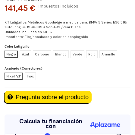
141,45 €
Impuestos incluidos
KIT Latiguillos Metálicos Goodridge a medida para: BMW 3 Series E36 316i
1.6Touring SE 1998-1999 Non-ABS /Rear Discs
Unidades Incluidas en KIT: 6
Importante: Elegir acabado y color en desplegable
Color Latiguillo
Negro
Azul
Carbono
Blanco
Verde
Rojo
Amarillo
Acabado (Conectores)
Nikel "Z1"
Inox
Pregunta sobre el producto