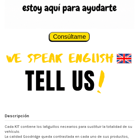
Consúltame
Descripción
Cada KIT contiene los latiguillos necearios para sustituir la totalidad de su
vehículo.
La calidad Goodridge queda contrastada en cada uno de sus productos,